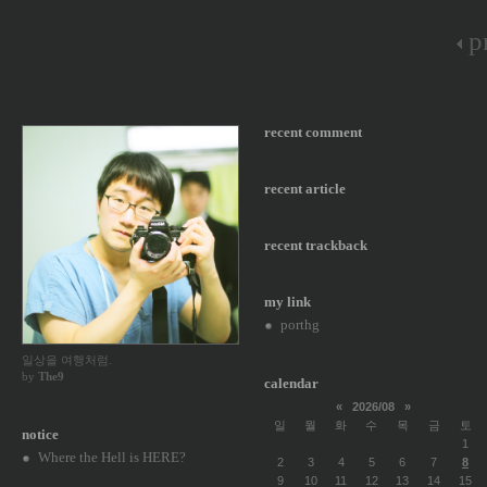
p
recent comment
recent article
recent trackback
my link
porthg
일상을 여행처럼.
by
The9
calendar
«
2026/08
»
일
월
화
수
목
금
토
notice
1
Where the Hell is HERE?
2
3
4
5
6
7
8
9
10
11
12
13
14
15