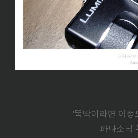
'똑딱이라면 이정
파나소닉 루