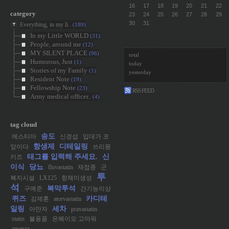
16
17
18
19
20
21
22
category
23
24
25
26
27
28
29
30
31
Everything, in my li..
(189)
In my Little WORLD
(31)
People, around me
(12)
MY SILENT PLACE
(96)
total
Humorous, Just
(1)
today
Stories of my Family
(1)
yesterday
Resident Note
(19)
Fellowship Note
(23)
RSS FEED
Army medical officer..
(4)
tag cloud
송도
에스티마
신경섭
입대가 코
항생제
디테일링
앞이다
쓰리몽
태그를 입력해 주세요.
신
키즈
이식
당뇨
fluvastatin
재접종
군
투
복지시설
LX125
항체미생성
석
복막투석
구예준
간기능이상
퀴즈
카디테
김제훈
atorvastatin
일링
세차
아만자
pravastatin
statin
불용품
은혜이모 고마워
amanza