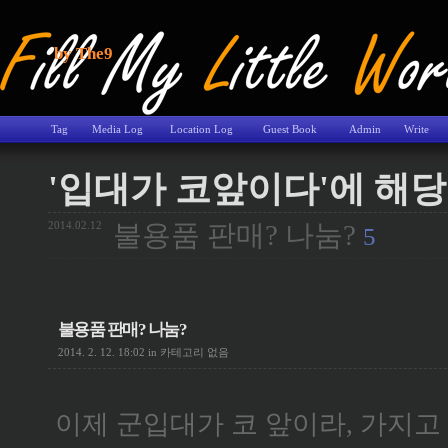
by The9
Tag
Media Log
Location Log
Guest Book
Admin
Write
'입대가 코앞이다'에 해당
2014.02.12
불용품 판매? 나눔?
5
불용품 판매? 나눔?
2014. 2. 12. 18:02
in
카테고리 없음
이제 군입대가 코 앞이라, 가지고