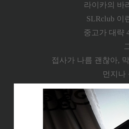
라이카의 바리
SLRclub
중고가 대략 4
접사가 나름 괜찮아, 막
먼지나 