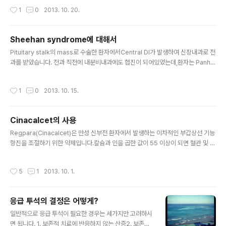
연합니다. 이미 복막투석을 하고 있던 환자에서 혈당이 너무 조절이 안되어신장내과
작성시간
1
0
2013. 10. 20.
입원을 하였고, 내분비내과로 전과하여 혈당 조절을 시작하였습니다.내분비내과에
서 차근차근 조절을 잘 해주셨는데,환자 조절을 좀 더 용이하게 하기 위해 Insulin을
복막액에 mix해도 되겠는가 문의가 왔습니다. 음... 우선 FMC balance에서 가장
Sheehan syndrome에 대해서
연한 농도인 1.5% 투석액은,dextrose monohydrate가 33g이 들었습니다.통상
글 내용
적으로 IV fluid의 경우 해당 g..
Pituitary stalk의 mass로 수술한 환자에서Central DI가 발생하여 신장내과로 전
과를 받았습니다. 전과 직전에 내분비내과에도 협진이 되어있었는데,환자는 Panhy
popituitarism이 의심되는 상태로 Hydrocortisone을 사용하자는 답변을 주셨
습니다. 기운이 없고 늘어져있고, 일견 Apathy 상태로 보였는데수액을 조절해주고,
작성시간
1
0
2013. 10. 15.
Minirin으로 뇨량을 조절하고 보다가,역시나 hydrocortisone을 주고나니 그 다음
날 환자가 드라마틱하게 좋아졌습니다. 그걸 보면서 교수님께서 Sheehan 증후군
에 대해서 한번 이야기를 해주셨습니다.사실 요즘은 의료환경이 좋아지기도 좋아졌
Cinacalcet의 사용
고,분만에도 의료기관의 도움을 충분히 받으니 Sheehan 증후군을 흔하게 보긴 어
글 내용
려운데요. 'Vein ..
Regpara(Cinacalcet)은 만성 신부전 환자에서 발생하는 이차적인 부갑상선 기능
항진을 조절하기 위한 약제입니다.칼슘과 인을 곱한 값이 55 이상이 되면 혈관 및 연
조직 등의 Calcification risk가 상승하게 되는데,부갑상선 기능 항진에 일차적으로
사용하는 비타민D 제제는 칼슘을 높이게 되는 단점이 있지요.하지만 Cinacalcet은
작성시간
5
1
2013. 10. 1.
칼슘을 상승시키지 않고 PTH를 낮출수 있는 약이고 효과가 참 좋은데,아무래도 고
가의 약이다보니 보험 인증 기준이 까다롭습니다. 일단 제약사에서 이야기 하는 장점
은 다음과 같습니다.1. 칼슘과 인의 증가 없이 PTH를 조절할 수 있는 유일한 약제2. i
응급 투석의 결정은 어떻게?
PTH, Ca, P, Ca X P 의 KDOQI guideline이 제시하고 있는 Target에 도달율..
글 내용
일반적으로 응급 투석이 필요한 경우는 세가지만 고려하시
면 됩니다. 1. 보존적 치료에 반응하지 않는 산증2. 보존적