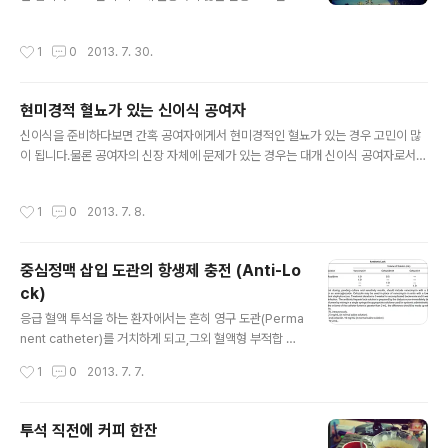
치료에 반응하지 않는 체액의 과다 (특히 폐 부종)3. 보존
적 치료에 반응하지 않는 고칼륨혈증 대충 뉘앙스는 알 것
작성시간
1
0
2013. 7. 30.
같습니다만,여기서 과연 어느정도까지 교정된 것을 괜찮다
고 할 것인가?그리고 괜찮지 않고 투석을 해야한다고 할 것
인가? 대충 이정도면~ 하고 투석을 결정하게 되는데,한달
현미경적 혈뇨가 있는 신이식 공여자
쯤 전에 ㅅㅎㅅ 교수님 회진에서 정리를 해주셨습니다. 교
글 내용
과서 적으로,1. 산증은 Bicarbonate를 120mEq를(흔히
신이식을 준비하다보면 간혹 공여자에게서 현미경적인 혈뇨가 있는 경우 고민이 많
말하는 비본 6 앰플) Supply 하였으나 pH가 7.2 이하인
이 됩니다.물론 공여자의 신장 자체에 문제가 있는 경우는 대개 신이식 공여자로서
경우2. 체액 과다는 이뇨제 등으로 조절을 시도하였으나 1
적응증이 되지 않기 때문에 이식을 못하는데,Thin Basement Membrane dise
0~20% 이상 체중의 증가3. 고칼륨혈증은 칼리메이트나
ase 같은, 양성 경과를 보이는 사구체 질환에서는 어떻게 결정을 할 것인가가 문제
작성시간
1
0
2013. 7. 8.
인슐린,..
가 됩니다. 사실 결론적으로 Thin basement membrane disease는 아니었지
만, 비슷한 환자를 경험하면서'만약 이 사람이 Thin basement membrane dise
ase 라면 어떻게 할 것인가?'로 Discussion 하며 정리했던 자료가 있어 포스팅합
중심정맥 삽입 도관의 항생제 충전 (Anti-Lo
니다. # 2013 – ERBP Guideline on Kidney HaematuriaWe recomme..
ck)
글 내용
응급 혈액 투석을 하는 환자에서는 흔히 영구 도관(Perma
nent catheter)를 거치하게 되고,그외 혈액형 부적합 신
장이식이나 탈감작 치료가 필요한 이식 환자에서 혈장반출
작성시간
1
0
2013. 7. 7.
술(Plasmapheresis)를 시행하기 위해서도영구 도관이
나 이중도관(Two-lumen catheter)를 거치해야하는 경
우가 생깁니다. 특히 혈액형 부적합 신장이식 환자에서 Rit
투석 직전에 커피 한잔
uximab 등 면역 억제를 시키게 된다면 추후에 발생가능한
글 내용