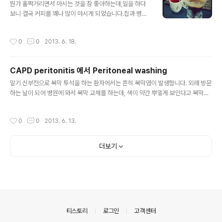
뭔가 홀짝거리면서 마시는 것을 참 좋아하는데,일을 하다
감염을 예방하기 위해도관에 항생제 충전을 시행하게 됩니
보니 결국 커피를 꽤나 많이 마시게 되었습니다.집과 병원
다.(Anti-lock) Treatment Guidelines for Dialysis
구석구석에 커피 관련 용품들이 자리를 차지하게 되었네
Catheter–Related Bacteremia: An UpdateClin Inf
요. 회진 돌다가 투석 전 진한 커피 한잔에 대한 이야기가
ect Dis 49:1-45, 2009. 에서 가지고온 가이드라인입
작성시간
0
0
2013. 6. 18.
나와 간단하게 정리를 합니다. 교수님 : 그 ABC 환자 있잖
니..
아. 투석 중에 혈압 자꾸 떨어진다고 이야기 하던. 보호자에
게 투석 직전에 진하게 커피 한잔을 마셔보라고 전에 이야
CAPD peritonitis 에서 Peritoneal washing
기 했거든. 어제 투석실에서 환자를 만났는데, 혈압 떨어지
글 내용
던 것이 많이 좋아졌대. 대개는 투석 중에 두통이 오는 환자
말기 신부전으로 복막 투석을 하는 환자에서는 흔히 복막염이 발생합니다. 외래 방문
에서 진한 커피 마시는 것을 권하거든. 혈관을 수축시켜서
하는 날이 되어 병원에 와서 복막 교체를 하는데, 색이 약간 뿌옇게 보인다고 복막투
두통을 호전시키니까. 나는 보통 비슷한 기전을 기대하고
석실 간호사 선생님이 연락이 왔습니다. 복막 투석액 검사를 처방하면서, 입원장을
혈압 떨어지는 환자에서 커피를 마셔보라고 하는데, 따로
발부하였습니다. 입원 후 오후 회진에서, 교수님 : "환자 복막액 교체할 때 마스크 안
작성시간
0
0
2013. 6. 13.
약을 쓰지 않아도 효과가 있는 ..
꼈을꺼야 아마" 전공의 : "네 히스토리를 물어보니 마스크 안꼈다고 합니다" 보통 흔
히 청결하게 처치를 하지 않는 동안 균이 따라 들어가 복막염을 유발하게 됩니다. 교
수님 : 환자 Peritoneal washing은 했어? 전공의 : 아! ...처방을 하지 못했습니다.
더보기
교수님 : CAPD peritonitis에서 Peritoneal washing은 Microbial burden을
..
의안내
티스토리
로그인
고객센터