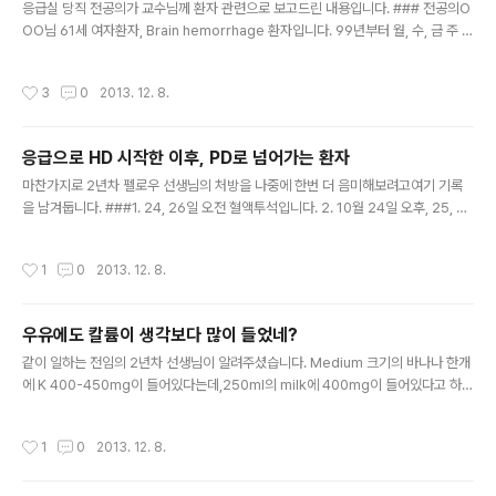
응급실 당직 전공의가 교수님께 환자 관련으로 보고드린 내용입니다. ### 전공의O
OO님 61세 여자환자, Brain hemorrhage 환자입니다. 99년부터 월, 수, 금 주 3
회 투석중인 분으로 Weakness 및 Headache 발생하여 내원하였습니다.내원 당
시 BP는 180/90 이었고 현재 Perdipine으로 조절중에 있습니다.신경외과에서 함
작성시간
3
0
2013. 12. 8.
께 보고 있고, 경과 보고드리겠습니다. ### 전공의ㅇㅇㅇ님 일주일 전에 넘어지면
서 머리를 우측으로 부딪힌 적이 있었고,증상은 오늘부터 발생하였다고 합니다. 신경
외과에선 일주일이 지나고 이미 출혈이 퍼져있어 수술을 할 수 없고,보존적 치료를
응급으로 HD 시작한 이후, PD로 넘어가는 환자
위해 입원시키겠다고 합니다.만니톨 사용이 필요하며 보통 환자는 하루에 4~6회 1
글 내용
5% 100cc 씩 투여하는데,투석하..
마찬가지로 2년차 펠로우 선생님의 처방을 나중에 한번 더 음미해보려고여기 기록
을 남겨둡니다. ###1. 24, 26일 오전 혈액투석입니다. 2. 10월 24일 오후, 25, 27
일은 복막액 500을 하루 네번 넣고, 한번에 최대 drain을 1000 이상 하지 않습니
다. 3. 28일은 1000을 네번 넣고 한번에 최대 1500 이상 drain 하지 않도록 합니
작성시간
1
0
2013. 12. 8.
다. 이때 leakage가 없으면 계속 복막 진행합니다. 4. 29일 혈액투석 합니다. 5. 3
0일 네번 1000 넣습니다. 6. 31일 네번 1500 넣습니다. 한번에 최대 2000 이상
drain 하지 않습니다. 7. 11월 1일 혈액투석 합니다. 8. 11월 2일 네번 1500 넣습니
우유에도 칼륨이 생각보다 많이 들었네?
다. 9. 11월 3일 네번 2000 넣습니다. 이틀동안 시행..
글 내용
같이 일하는 전임의 2년차 선생님이 알려주셨습니다. Medium 크기의 바나나 한개
에 K 400-450mg이 들어있다는데,250ml의 milk에 400mg이 들어있다고 하네
요. 평소에 우유를 많이 마시는 것으로 파악되는 투석환자가 있으면,조언을 좀 해줘
야할 것 같습니다. 옛날 자료 정리하다 짤막하게 포스팅합니다 ^^;;
작성시간
1
0
2013. 12. 8.