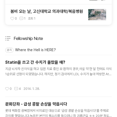
봄비 오는 날, 고신대학교 의과대학/복음병원
0
1
조회
1
Fellowship Note
분류 전체보기
주요 글 목록
Where the Hell is HERE?
공지
Statin을 쓰고 간 수치가 올랐을 때?
글 내용
지금 뇌사자 신이식을 하고 입원 치료 중인 모 환자의 경우,사실 약 한 달 전에도 이식
1순위로 선정이 되었었습니다. 하지만, 정기 검사에서 LDL 수치가 높아 처방한 Ato
rvastatin(리피토)을 먹은 이후,(원인을 명확하게 그 때문이라고 단정 지을 수는 없
지만)간수치가 상승하여, 뇌사자 발생으로 인한 응급 신이식의 기회를 놓쳤습니다.
작성시간
0
4
2014. 1. 28.
이후 atorvastatin을 중단하고, Hepatotonics를 사용하면서 수치가 거의 정상화
되어무사히 이식을 마치고 Care중에 있습니다만,환자가 LDL 수치가 높은 것에 대
해 Statin을 먹여야하나로 고민을 하고 있었습니다. 그래서 지나가던 심장내과 ㅊㅌ
문화강좌 - 급성 콩팥 손상을 막읍시다
ㅈ 교수님께 조언을 구했습니다. ###Q. Statin으로 인한 간기능 이상이 생겼을 때,
글 내용
어떻게 처치하는게..
롯데 백화점 광복점에서 비의료인 대상으로 '급성 콩팥 손상을 막읍시다'를 주제로
강의를 했었습니다.녹음된 본인의 목소리를 들으려니 참 괴롭군요 ㅎㅎ 20분 정도