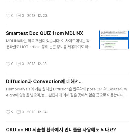
분량으로 생각하고 갔는데, 30분을 채워달라고 해서애드립을 좀 하느라 내용이 약
간 중구난방입니다. 재미삼아, 그리고 기념삼아 올려봅니다. 아, 그리고 경상도 사람
작성시간
0
0
2013. 12. 23.
들이 흔히'잘 먹고 잘 싼다'는 말을 즐겨쓰곤 하는데,사실 '싼다' 는 것은 오줌을 누는
것을 낮추어 얕잡아 이르는 말이라합니다. 이 영상을 본 교수님께서 지적해주셔서 잘
못을 깨달았습니다 ^^;;행여 보시면서 기분이 나쁘시다면 널리 양해를 바랍니다.
Smartest Doc QUIZ from MDLINX
글 내용
MDLINX라는 의료 포털이 있습니다. 이 사이트에서는 각
분과별로 HOT article 등의 논문 정보를 제공하기도 하
고,미국을 기준으로 구인 정보를 제공하기도 합니다. 그 중
하나 재미있는 것은,Smartest Doc 이라는 정기적인 QU
작성시간
0
0
2013. 12. 18.
IZ 프로그램을 메일로 보내주는데,이 나름 재미가 쏠쏠합
니다.문제는 5문제가 출제되구요, 풀고나면 정답과 해설을
확인할 수 있고현재까지 푼 사람 수와 자신의 RANK를 보
Diffusion과 Convection에 대해서...
여줍니다. 영어 공부와 전공 공부 겸사겸사 재미삼아 풀고
글 내용
있는데,이번에는 신이식 관련 문제였네요.(문제가 어려울
Hemodialysis의 기본 원리인 Diffusion은 반투막의 pore 크기와, Solute의 w
때는 정말 맞추기가 쉽지 않습니다 ㅡㅜ) 이번 문제는 몇명
eight에 영향을 받으며,농도 분압차에 의해 짙은 곳에서 옅은 곳으로 이동합니다.저
안풀었지만, 현재까지 2등이라 뿌듯한 마음으로 올려봅니
분자 물질인 Urea(BUN) 등을 제거하는데 효과를 보입니다. Hemofiltration의 기
다 ^^;; 평소엔 성적이 영.... ㅎㅎㅎ
본 원리인 Convection은 반투막의 pore 크기와, Membrane을 통하는 Flow에
작성시간
9
0
2013. 12. 14.
영향을 받으며Flow를 따라 Solute 들이 이동을 하며, 이를 Solvent drag(용매 끌
기)라고 합니다.이를 통해 중분자~고분자 물질인 beta2-microglobulin이나 alb
umin 등을 제거할 수 있지요.(사실 albumin 자체를 제거하는 것이 목적은 아닙니다
CKD on HD 뇌출혈 환자에서 만니톨을 사용해도 되나요?
만, albumin은 흡착제의 역할을 체내에서 많이 하므로u..
글 내용