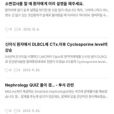
소변검사를 할 때 환자에게 미리 설명을 해주세요.
글 내용
환자에게 알기 쉽게 설명을 하기란 참 쉬운 일이 아닙니다. 특히, 그러려니 하고 어느
정도 선 알고 있는 것은환자가 실제로 물어왔을 때 의사라고 하더라도 얼버무릴 수
밖에 없지요. 그리고 환자에게 확실하게 설명하지 않으면임의로 처치하는 것들이 몇
가지 있는데, 특히 소변검사의 경우 별 것 아닌 것 같지만사실 검사할 때 알아둬야할
작성시간
11
0
2013. 12. 4.
것들이 몇가지 있습니다. 사진 출처는 국가 건강 정보 포털 입니다. 우선 그림은 일반
적인 소변검사를 위한 소변 채취법입니다.통상 가장 좋은 소변 검체는 아침 첫 소변
이구요.그 이유는 가장 농축된 소변으로, 이상 결과의 발견에 용이하다는 점입니다.
신이식 환자에서 DLBCL에 CTx.이후 Cyclosporine level의
그리고 운동 등으로 인한 Functional proteinuria/Hematuria의 배제에도 도움
상승
이 되겠네요. "여성의 경우 생리 중이거나..
글 내용
04년에 신이식을 시행하고 LMC에서 Cipol로 면역억제제를 드시던 분이 DLBCL
로 진단받아본원 혈액종양내과로 전원이 되었습니다.환자 Cyclosporine level을
어떻게 target할지 문의가 들어와서,이전에 50-70 정도를 유지하시되 100을 넘
작성시간
0
0
2013. 11. 20.
지 않도록 주의하시라고 답변을 드렸었는데R-CHOP CTx 이후 나갔던 Cyclospo
rine level이 270으로 상승되었다고 문의가 들어와서협진 답변을 드렸습니다. ##
#협진 감사드립니다. Cipol을 아침 sample전에 먹고 측정을 한 것인지 확인을 우
Nephrology QUIZ 풀이 겸... - 투석 관련
선 해보셔야할 것 같습니다.그렇지 않다고 한다면, R-CHOP regimen의 Vincristi
글 내용
MDLinx에서 제공하는 Smartest nephrologist라는 퀴즈와 문제풀이를 해보았
ne이 Cipol의 level을 상승시킬 수 있습니다.하루 Cipol을 중단하셨으면 내일 퇴
습니다. 참... 문제를 푸는게 쉽지가 않은데요, 문제와 답을 간단히만 정리해보겠습니
원시에..
다. 1. Pruritis를 줄이기위한 Kt/V의 Optimal target은?답: 1.5 이상 2. Commu
nity acquired AKI 환자에서 Earlier-start dialysis는 무엇을 상승시키나?a. In
작성시간
0
0
2013. 11. 20.
hospital mortalityb. dialysis-dependence at 3 Mo.c. 둘다 맞다d. 둘다 아