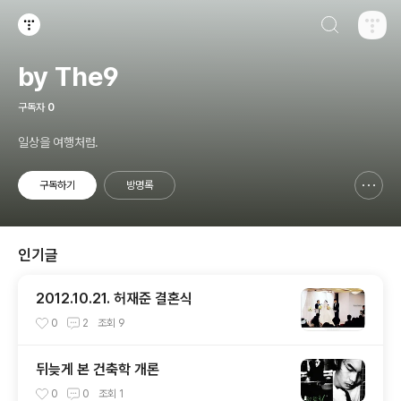
검색하기
티스토리
by The9
구독자
0
일상을 여행처럼.
구독하기
방명록
신고하기 레이어
열기
인기글
2012.10.21. 허재준 결혼식
0
2
조회
9
뒤늦게 본 건축학 개론
0
0
조회
1