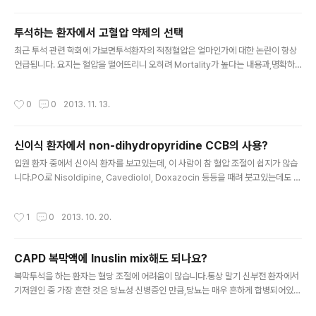
님답: d. 일찍 투석해도 투석 필요도와 입원중 사망률에 도움이 되지 않았음. 3. Oral
paricalcitol은, 기존의 Oral calcitriol에 비해 iPTH를 낮추는데 도움이 되는가?
투석하는 환자에서 고혈압 약제의 선택
답..
글 내용
최근 투석 관련 학회에 가보면투석환자의 적정혈압은 얼마인가에 대한 논란이 항상
언급됩니다. 요지는 혈압을 떨어뜨리니 오히려 Mortality가 높다는 내용과,명확하
게 밝혀진 바 없고, ACEI/ARB 등에서 Cardioprotective effect가 있으니strict
하게 조절하진 않더라도 혈압약을 주는 것이 맞지 않나 하는 내용들이나름대로 서로
작성시간
0
0
2013. 11. 13.
근거가 있어 참으로 혼란스럽습니다. 어쨌든 투석을 하는 동안 체액량이 감소되기때
문에환자들은 흔히 저혈압을 호소하게되고,환자마다 정도의 차이는 있지만심한 불
편감을 호소하게 됩니다. 가장 중요한 요인은 투석 간의 체중 증가를 최소화 시키는
신이식 환자에서 non-dihydropyridine CCB의 사용?
것이지만,사실 사람이다보니 철저한 식이조절, 수분과 염분제한을 지키는 일이 쉽지
글 내용
않지요. 내과 초독에서 이런 주제로 이야기가 나..
입원 환자 중에서 신이식 환자를 보고있는데, 이 사람이 참 혈압 조절이 쉽지가 않습
니다.PO로 Nisoldipine, Cavediolol, Doxazocin 등등을 때려 붓고있는데도 조
절이 안되어서,IV로 perdipine 을 정주하여 추가로 사용하고 있는 상황이었습니다.
(물론 신이식 초기에는 ACEI, ARB는 사용하지 않지요)결국 퇴원을 하려면 Perdip
작성시간
1
0
2013. 10. 20.
ine을 떼고 PO로 조절이 되어야 집에 갈텐데...그리고 이 사람은 ATN이 오긴 했지
만, 단백뇨가 생각보다 많이 나오는 상황이었습니다. 교수님께 여쭈어보았습니다.'통
상 병용을 잘 안하긴 합니다만, Non-dihydropyridine CCB(Verapamil, Diltia
CAPD 복막액에 Inuslin mix해도 되나요?
zem)을 추가하면어느정도 혈압을 낮추는 효과를 기대해볼 수 있기도 하고.....
글 내용
복막투석을 하는 환자는 혈당 조절에 어려움이 많습니다.통상 말기 신부전 환자에서
기저원인 중 가장 흔한 것은 당뇨성 신병증인 만큼,당뇨는 매우 흔하게 합병되어있는
데복막안에 Dextrose가 섞인 투석액을 넣으면 혈당 조절이 어려운 것은 참으로 당