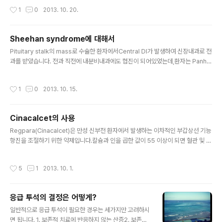
연합니다. 이미 복막투석을 하고 있던 환자에서 혈당이 너무 조절이 안되어신장내과
작성시간
1
0
2013. 10. 20.
입원을 하였고, 내분비내과로 전과하여 혈당 조절을 시작하였습니다.내분비내과에
서 차근차근 조절을 잘 해주셨는데,환자 조절을 좀 더 용이하게 하기 위해 Insulin을
복막액에 mix해도 되겠는가 문의가 왔습니다. 음... 우선 FMC balance에서 가장
Sheehan syndrome에 대해서
연한 농도인 1.5% 투석액은,dextrose monohydrate가 33g이 들었습니다.통상
글 내용
적으로 IV fluid의 경우 해당 g..
Pituitary stalk의 mass로 수술한 환자에서Central DI가 발생하여 신장내과로 전
과를 받았습니다. 전과 직전에 내분비내과에도 협진이 되어있었는데,환자는 Panhy
popituitarism이 의심되는 상태로 Hydrocortisone을 사용하자는 답변을 주셨
습니다. 기운이 없고 늘어져있고, 일견 Apathy 상태로 보였는데수액을 조절해주고,
작성시간
1
0
2013. 10. 15.
Minirin으로 뇨량을 조절하고 보다가,역시나 hydrocortisone을 주고나니 그 다음
날 환자가 드라마틱하게 좋아졌습니다. 그걸 보면서 교수님께서 Sheehan 증후군
에 대해서 한번 이야기를 해주셨습니다.사실 요즘은 의료환경이 좋아지기도 좋아졌
Cinacalcet의 사용
고,분만에도 의료기관의 도움을 충분히 받으니 Sheehan 증후군을 흔하게 보긴 어
글 내용
려운데요. 'Vein ..
Regpara(Cinacalcet)은 만성 신부전 환자에서 발생하는 이차적인 부갑상선 기능
항진을 조절하기 위한 약제입니다.칼슘과 인을 곱한 값이 55 이상이 되면 혈관 및 연
조직 등의 Calcification risk가 상승하게 되는데,부갑상선 기능 항진에 일차적으로
사용하는 비타민D 제제는 칼슘을 높이게 되는 단점이 있지요.하지만 Cinacalcet은
작성시간
5
1
2013. 10. 1.
칼슘을 상승시키지 않고 PTH를 낮출수 있는 약이고 효과가 참 좋은데,아무래도 고
가의 약이다보니 보험 인증 기준이 까다롭습니다. 일단 제약사에서 이야기 하는 장점
은 다음과 같습니다.1. 칼슘과 인의 증가 없이 PTH를 조절할 수 있는 유일한 약제2. i
응급 투석의 결정은 어떻게?
PTH, Ca, P, Ca X P 의 KDOQI guideline이 제시하고 있는 Target에 도달율..
글 내용
일반적으로 응급 투석이 필요한 경우는 세가지만 고려하시
면 됩니다. 1. 보존적 치료에 반응하지 않는 산증2. 보존적