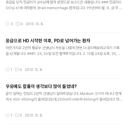
응급실 당직 전공의가 교수님께 환자 관련으로 보고드린 내용입니다. ### 전공의O
OO님 61세 여자환자, Brain hemorrhage 환자입니다. 99년부터 월, 수, 금 주 3
회 투석중인 분으로 Weakness 및 Headache 발생하여 내원하였습니다.내원 당
시 BP는 180/90 이었고 현재 Perdipine으로 조절중에 있습니다.신경외과에서 함
작성시간
3
0
2013. 12. 8.
께 보고 있고, 경과 보고드리겠습니다. ### 전공의ㅇㅇㅇ님 일주일 전에 넘어지면
서 머리를 우측으로 부딪힌 적이 있었고,증상은 오늘부터 발생하였다고 합니다. 신경
외과에선 일주일이 지나고 이미 출혈이 퍼져있어 수술을 할 수 없고,보존적 치료를
응급으로 HD 시작한 이후, PD로 넘어가는 환자
위해 입원시키겠다고 합니다.만니톨 사용이 필요하며 보통 환자는 하루에 4~6회 1
글 내용
5% 100cc 씩 투여하는데,투석하..
마찬가지로 2년차 펠로우 선생님의 처방을 나중에 한번 더 음미해보려고여기 기록
을 남겨둡니다. ###1. 24, 26일 오전 혈액투석입니다. 2. 10월 24일 오후, 25, 27
일은 복막액 500을 하루 네번 넣고, 한번에 최대 drain을 1000 이상 하지 않습니
다. 3. 28일은 1000을 네번 넣고 한번에 최대 1500 이상 drain 하지 않도록 합니
작성시간
1
0
2013. 12. 8.
다. 이때 leakage가 없으면 계속 복막 진행합니다. 4. 29일 혈액투석 합니다. 5. 3
0일 네번 1000 넣습니다. 6. 31일 네번 1500 넣습니다. 한번에 최대 2000 이상
drain 하지 않습니다. 7. 11월 1일 혈액투석 합니다. 8. 11월 2일 네번 1500 넣습니
우유에도 칼륨이 생각보다 많이 들었네?
다. 9. 11월 3일 네번 2000 넣습니다. 이틀동안 시행..
글 내용
같이 일하는 전임의 2년차 선생님이 알려주셨습니다. Medium 크기의 바나나 한개
에 K 400-450mg이 들어있다는데,250ml의 milk에 400mg이 들어있다고 하네
요. 평소에 우유를 많이 마시는 것으로 파악되는 투석환자가 있으면,조언을 좀 해줘
야할 것 같습니다. 옛날 자료 정리하다 짤막하게 포스팅합니다 ^^;;
작성시간
1
0
2013. 12. 8.