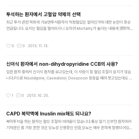
님답: d. 일찍 투석해도 투석 필요도와 입원중 사망률에 도움이 되지 않았음. 3. Oral
paricalcitol은, 기존의 Oral calcitriol에 비해 iPTH를 낮추는데 도움이 되는가?
투석하는 환자에서 고혈압 약제의 선택
답..
글 내용
최근 투석 관련 학회에 가보면투석환자의 적정혈압은 얼마인가에 대한 논란이 항상
언급됩니다. 요지는 혈압을 떨어뜨리니 오히려 Mortality가 높다는 내용과,명확하
게 밝혀진 바 없고, ACEI/ARB 등에서 Cardioprotective effect가 있으니strict
하게 조절하진 않더라도 혈압약을 주는 것이 맞지 않나 하는 내용들이나름대로 서로
작성시간
0
0
2013. 11. 13.
근거가 있어 참으로 혼란스럽습니다. 어쨌든 투석을 하는 동안 체액량이 감소되기때
문에환자들은 흔히 저혈압을 호소하게되고,환자마다 정도의 차이는 있지만심한 불
편감을 호소하게 됩니다. 가장 중요한 요인은 투석 간의 체중 증가를 최소화 시키는
신이식 환자에서 non-dihydropyridine CCB의 사용?
것이지만,사실 사람이다보니 철저한 식이조절, 수분과 염분제한을 지키는 일이 쉽지
글 내용
않지요. 내과 초독에서 이런 주제로 이야기가 나..
입원 환자 중에서 신이식 환자를 보고있는데, 이 사람이 참 혈압 조절이 쉽지가 않습
니다.PO로 Nisoldipine, Cavediolol, Doxazocin 등등을 때려 붓고있는데도 조
절이 안되어서,IV로 perdipine 을 정주하여 추가로 사용하고 있는 상황이었습니다.
(물론 신이식 초기에는 ACEI, ARB는 사용하지 않지요)결국 퇴원을 하려면 Perdip
작성시간
1
0
2013. 10. 20.
ine을 떼고 PO로 조절이 되어야 집에 갈텐데...그리고 이 사람은 ATN이 오긴 했지
만, 단백뇨가 생각보다 많이 나오는 상황이었습니다. 교수님께 여쭈어보았습니다.'통
상 병용을 잘 안하긴 합니다만, Non-dihydropyridine CCB(Verapamil, Diltia
CAPD 복막액에 Inuslin mix해도 되나요?
zem)을 추가하면어느정도 혈압을 낮추는 효과를 기대해볼 수 있기도 하고.....
글 내용
복막투석을 하는 환자는 혈당 조절에 어려움이 많습니다.통상 말기 신부전 환자에서
기저원인 중 가장 흔한 것은 당뇨성 신병증인 만큼,당뇨는 매우 흔하게 합병되어있는
데복막안에 Dextrose가 섞인 투석액을 넣으면 혈당 조절이 어려운 것은 참으로 당