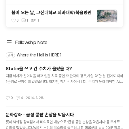
봄비 오는 날, 고신대학교 의과대학/복음병원
0
1
조회
1
Fellowship Note
분류 전체보기
주요 글 목록
Where the Hell is HERE?
공지
Statin을 쓰고 간 수치가 올랐을 때?
글 내용
지금 뇌사자 신이식을 하고 입원 치료 중인 모 환자의 경우,사실 약 한 달 전에도 이식
1순위로 선정이 되었었습니다. 하지만, 정기 검사에서 LDL 수치가 높아 처방한 Ato
rvastatin(리피토)을 먹은 이후,(원인을 명확하게 그 때문이라고 단정 지을 수는 없
지만)간수치가 상승하여, 뇌사자 발생으로 인한 응급 신이식의 기회를 놓쳤습니다.
작성시간
0
4
2014. 1. 28.
이후 atorvastatin을 중단하고, Hepatotonics를 사용하면서 수치가 거의 정상화
되어무사히 이식을 마치고 Care중에 있습니다만,환자가 LDL 수치가 높은 것에 대
해 Statin을 먹여야하나로 고민을 하고 있었습니다. 그래서 지나가던 심장내과 ㅊㅌ
문화강좌 - 급성 콩팥 손상을 막읍시다
ㅈ 교수님께 조언을 구했습니다. ###Q. Statin으로 인한 간기능 이상이 생겼을 때,
글 내용
어떻게 처치하는게..
롯데 백화점 광복점에서 비의료인 대상으로 '급성 콩팥 손상을 막읍시다'를 주제로
강의를 했었습니다.녹음된 본인의 목소리를 들으려니 참 괴롭군요 ㅎㅎ 20분 정도