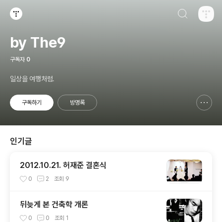
검색하기
티스토리
by The9
구독자
0
일상을 여행처럼.
구독하기
방명록
신고하기 레이어
열기
인기글
2012.10.21. 허재준 결혼식
0
2
조회
9
뒤늦게 본 건축학 개론
0
0
조회
1