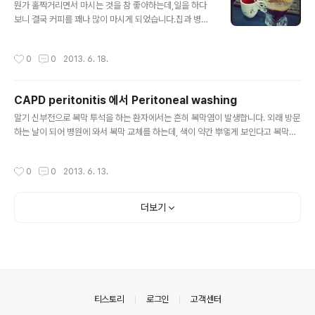
뭔가 홀짝거리면서 마시는 것을 참 좋아하는데,일을 하다
감염을 예방하기 위해도관에 항생제 충전을 시행하게 됩니
보니 결국 커피를 꽤나 많이 마시게 되었습니다.집과 병원
다.(Anti-lock) Treatment Guidelines for Dialysis
구석구석에 커피 관련 용품들이 자리를 차지하게 되었네
Catheter–Related Bacteremia: An UpdateClin Inf
요. 회진 돌다가 투석 전 진한 커피 한잔에 대한 이야기가
ect Dis 49:1-45, 2009. 에서 가지고온 가이드라인입
작성시간
0
0
2013. 6. 18.
나와 간단하게 정리를 합니다. 교수님 : 그 ABC 환자 있잖
니..
아. 투석 중에 혈압 자꾸 떨어진다고 이야기 하던. 보호자에
게 투석 직전에 진하게 커피 한잔을 마셔보라고 전에 이야
CAPD peritonitis 에서 Peritoneal washing
기 했거든. 어제 투석실에서 환자를 만났는데, 혈압 떨어지
글 내용
던 것이 많이 좋아졌대. 대개는 투석 중에 두통이 오는 환자
말기 신부전으로 복막 투석을 하는 환자에서는 흔히 복막염이 발생합니다. 외래 방문
에서 진한 커피 마시는 것을 권하거든. 혈관을 수축시켜서
하는 날이 되어 병원에 와서 복막 교체를 하는데, 색이 약간 뿌옇게 보인다고 복막투
두통을 호전시키니까. 나는 보통 비슷한 기전을 기대하고
석실 간호사 선생님이 연락이 왔습니다. 복막 투석액 검사를 처방하면서, 입원장을
혈압 떨어지는 환자에서 커피를 마셔보라고 하는데, 따로
발부하였습니다. 입원 후 오후 회진에서, 교수님 : "환자 복막액 교체할 때 마스크 안
작성시간
0
0
2013. 6. 13.
약을 쓰지 않아도 효과가 있는 ..
꼈을꺼야 아마" 전공의 : "네 히스토리를 물어보니 마스크 안꼈다고 합니다" 보통 흔
히 청결하게 처치를 하지 않는 동안 균이 따라 들어가 복막염을 유발하게 됩니다. 교
수님 : 환자 Peritoneal washing은 했어? 전공의 : 아! ...처방을 하지 못했습니다.
더보기
교수님 : CAPD peritonitis에서 Peritoneal washing은 Microbial burden을
..
의안내
티스토리
로그인
고객센터