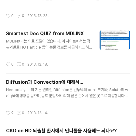
분량으로 생각하고 갔는데, 30분을 채워달라고 해서애드립을 좀 하느라 내용이 약
간 중구난방입니다. 재미삼아, 그리고 기념삼아 올려봅니다. 아, 그리고 경상도 사람
작성시간
0
0
2013. 12. 23.
들이 흔히'잘 먹고 잘 싼다'는 말을 즐겨쓰곤 하는데,사실 '싼다' 는 것은 오줌을 누는
것을 낮추어 얕잡아 이르는 말이라합니다. 이 영상을 본 교수님께서 지적해주셔서 잘
못을 깨달았습니다 ^^;;행여 보시면서 기분이 나쁘시다면 널리 양해를 바랍니다.
Smartest Doc QUIZ from MDLINX
글 내용
MDLINX라는 의료 포털이 있습니다. 이 사이트에서는 각
분과별로 HOT article 등의 논문 정보를 제공하기도 하
고,미국을 기준으로 구인 정보를 제공하기도 합니다. 그 중
하나 재미있는 것은,Smartest Doc 이라는 정기적인 QU
작성시간
0
0
2013. 12. 18.
IZ 프로그램을 메일로 보내주는데,이 나름 재미가 쏠쏠합
니다.문제는 5문제가 출제되구요, 풀고나면 정답과 해설을
확인할 수 있고현재까지 푼 사람 수와 자신의 RANK를 보
Diffusion과 Convection에 대해서...
여줍니다. 영어 공부와 전공 공부 겸사겸사 재미삼아 풀고
글 내용
있는데,이번에는 신이식 관련 문제였네요.(문제가 어려울
Hemodialysis의 기본 원리인 Diffusion은 반투막의 pore 크기와, Solute의 w
때는 정말 맞추기가 쉽지 않습니다 ㅡㅜ) 이번 문제는 몇명
eight에 영향을 받으며,농도 분압차에 의해 짙은 곳에서 옅은 곳으로 이동합니다.저
안풀었지만, 현재까지 2등이라 뿌듯한 마음으로 올려봅니
분자 물질인 Urea(BUN) 등을 제거하는데 효과를 보입니다. Hemofiltration의 기
다 ^^;; 평소엔 성적이 영.... ㅎㅎㅎ
본 원리인 Convection은 반투막의 pore 크기와, Membrane을 통하는 Flow에
작성시간
9
0
2013. 12. 14.
영향을 받으며Flow를 따라 Solute 들이 이동을 하며, 이를 Solvent drag(용매 끌
기)라고 합니다.이를 통해 중분자~고분자 물질인 beta2-microglobulin이나 alb
umin 등을 제거할 수 있지요.(사실 albumin 자체를 제거하는 것이 목적은 아닙니다
CKD on HD 뇌출혈 환자에서 만니톨을 사용해도 되나요?
만, albumin은 흡착제의 역할을 체내에서 많이 하므로u..
글 내용