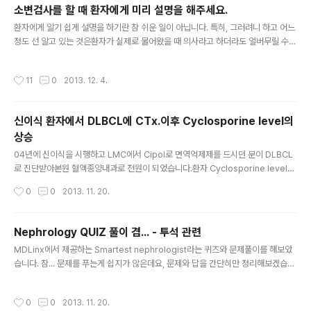
소변검사를 할 때 환자에게 미리 설명을 해주세요.
글 내용
환자에게 알기 쉽게 설명을 하기란 참 쉬운 일이 아닙니다. 특히, 그러려니 하고 어느
정도 선 알고 있는 것은환자가 실제로 물어왔을 때 의사라고 하더라도 얼버무릴 수
밖에 없지요. 그리고 환자에게 확실하게 설명하지 않으면임의로 처치하는 것들이 몇
가지 있는데, 특히 소변검사의 경우 별 것 아닌 것 같지만사실 검사할 때 알아둬야할
작성시간
11
0
2013. 12. 4.
것들이 몇가지 있습니다. 사진 출처는 국가 건강 정보 포털 입니다. 우선 그림은 일반
적인 소변검사를 위한 소변 채취법입니다.통상 가장 좋은 소변 검체는 아침 첫 소변
이구요.그 이유는 가장 농축된 소변으로, 이상 결과의 발견에 용이하다는 점입니다.
신이식 환자에서 DLBCL에 CTx.이후 Cyclosporine level의
그리고 운동 등으로 인한 Functional proteinuria/Hematuria의 배제에도 도움
상승
이 되겠네요. "여성의 경우 생리 중이거나..
글 내용
04년에 신이식을 시행하고 LMC에서 Cipol로 면역억제제를 드시던 분이 DLBCL
로 진단받아본원 혈액종양내과로 전원이 되었습니다.환자 Cyclosporine level을
어떻게 target할지 문의가 들어와서,이전에 50-70 정도를 유지하시되 100을 넘
작성시간
0
0
2013. 11. 20.
지 않도록 주의하시라고 답변을 드렸었는데R-CHOP CTx 이후 나갔던 Cyclospo
rine level이 270으로 상승되었다고 문의가 들어와서협진 답변을 드렸습니다. ##
#협진 감사드립니다. Cipol을 아침 sample전에 먹고 측정을 한 것인지 확인을 우
Nephrology QUIZ 풀이 겸... - 투석 관련
선 해보셔야할 것 같습니다.그렇지 않다고 한다면, R-CHOP regimen의 Vincristi
글 내용
MDLinx에서 제공하는 Smartest nephrologist라는 퀴즈와 문제풀이를 해보았
ne이 Cipol의 level을 상승시킬 수 있습니다.하루 Cipol을 중단하셨으면 내일 퇴
습니다. 참... 문제를 푸는게 쉽지가 않은데요, 문제와 답을 간단히만 정리해보겠습니
원시에..
다. 1. Pruritis를 줄이기위한 Kt/V의 Optimal target은?답: 1.5 이상 2. Commu
nity acquired AKI 환자에서 Earlier-start dialysis는 무엇을 상승시키나?a. In
작성시간
0
0
2013. 11. 20.
hospital mortalityb. dialysis-dependence at 3 Mo.c. 둘다 맞다d. 둘다 아