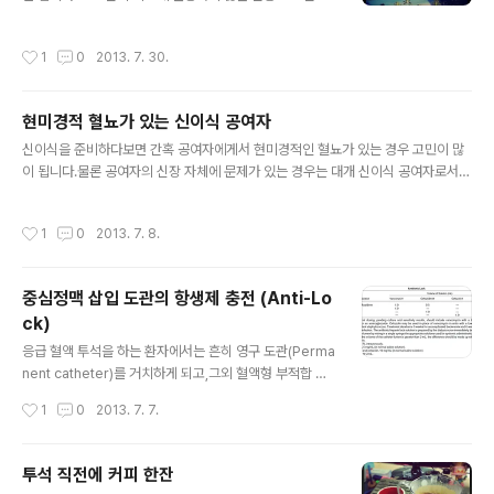
치료에 반응하지 않는 체액의 과다 (특히 폐 부종)3. 보존
적 치료에 반응하지 않는 고칼륨혈증 대충 뉘앙스는 알 것
작성시간
1
0
2013. 7. 30.
같습니다만,여기서 과연 어느정도까지 교정된 것을 괜찮다
고 할 것인가?그리고 괜찮지 않고 투석을 해야한다고 할 것
인가? 대충 이정도면~ 하고 투석을 결정하게 되는데,한달
현미경적 혈뇨가 있는 신이식 공여자
쯤 전에 ㅅㅎㅅ 교수님 회진에서 정리를 해주셨습니다. 교
글 내용
과서 적으로,1. 산증은 Bicarbonate를 120mEq를(흔히
신이식을 준비하다보면 간혹 공여자에게서 현미경적인 혈뇨가 있는 경우 고민이 많
말하는 비본 6 앰플) Supply 하였으나 pH가 7.2 이하인
이 됩니다.물론 공여자의 신장 자체에 문제가 있는 경우는 대개 신이식 공여자로서
경우2. 체액 과다는 이뇨제 등으로 조절을 시도하였으나 1
적응증이 되지 않기 때문에 이식을 못하는데,Thin Basement Membrane dise
0~20% 이상 체중의 증가3. 고칼륨혈증은 칼리메이트나
ase 같은, 양성 경과를 보이는 사구체 질환에서는 어떻게 결정을 할 것인가가 문제
작성시간
1
0
2013. 7. 8.
인슐린,..
가 됩니다. 사실 결론적으로 Thin basement membrane disease는 아니었지
만, 비슷한 환자를 경험하면서'만약 이 사람이 Thin basement membrane dise
ase 라면 어떻게 할 것인가?'로 Discussion 하며 정리했던 자료가 있어 포스팅합
중심정맥 삽입 도관의 항생제 충전 (Anti-Lo
니다. # 2013 – ERBP Guideline on Kidney HaematuriaWe recomme..
ck)
글 내용
응급 혈액 투석을 하는 환자에서는 흔히 영구 도관(Perma
nent catheter)를 거치하게 되고,그외 혈액형 부적합 신
장이식이나 탈감작 치료가 필요한 이식 환자에서 혈장반출
작성시간
1
0
2013. 7. 7.
술(Plasmapheresis)를 시행하기 위해서도영구 도관이
나 이중도관(Two-lumen catheter)를 거치해야하는 경
우가 생깁니다. 특히 혈액형 부적합 신장이식 환자에서 Rit
투석 직전에 커피 한잔
uximab 등 면역 억제를 시키게 된다면 추후에 발생가능한
글 내용